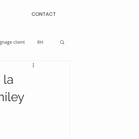
CONTACT
gnage client
RH
 la
iley