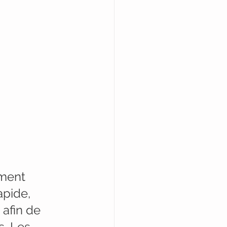
ement 
pide, 
afin de 
. Les 