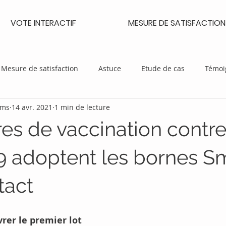
VOTE INTERACTIF
MESURE DE SATISFACTION
Mesure de satisfaction
Astuce
Etude de cas
Témoi
ems
14 avr. 2021
1 min de lecture
Evénément
Fonctionnalité
Widget
es de vaccination contre
 adoptent les bornes Sm
tact
rer le premier lot 