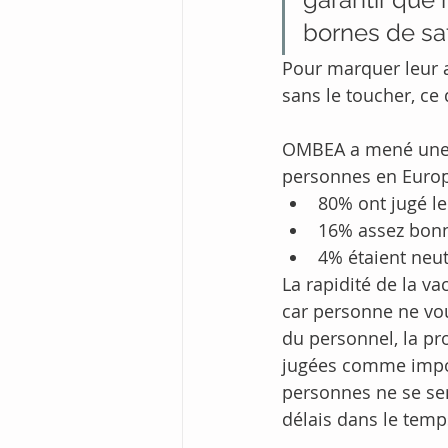
bornes de sat
Pour marquer leur av
sans le toucher, ce 
OMBEA a mené une r
personnes en Euro
80% ont jugé le
16% assez bon
4% étaient neut
La rapidité de la va
car personne ne vou
du personnel, la pr
jugées comme impor
personnes ne se sen
délais dans le temp