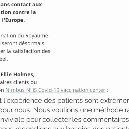
sans contact aux 
tion contre la 
 l'Europe.
cination du Royaume-
iliseront désormais 
 la satisfaction des 
éel.
 
Ellie Holmes
, 
aires clients du 
on 
Nimbus NHS Covid-19 vaccination center
 :
et l'expérience des patients sont extrêm
pour nous. Nous voulions une méthode ra
onviviale pour collecter les commentaires 
 nous répondions aux besoins des patients