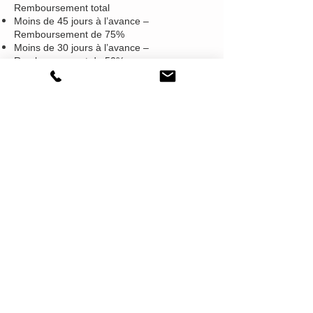
Remboursement total
Moins de 45 jours à l’avance –
Remboursement de 75%
Moins de 30 jours à l’avance –
Remboursement de 50%
Moins de 7 jours à l’avance – pas de
remboursement possible.
9.8 En supplément des frais d’annulation
ci-dessus, tous les coûts engagés auprès
de tiers pour des services ou des biens et
toutes dépenses ou pertes subies et
résultant de cette annulation devront être
immédiatement payés par le Client.
9.9 En cas d’annulation de la commande
de location de matériel, le Client se verra
dans l’obligation de payer immédiatement
tout arriéré et tous les montants futurs dus
en vertu des termes de ce présent contrat.
9.10 À la fin de cette location et de la
période FOC ou POC, la Société se réserve