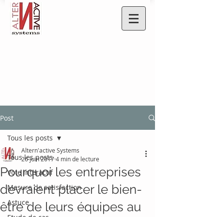
Post
Tous les posts
Altern'active Systems
Tous les posts
26 juin 2017
4 min de lecture
Pourquoi les entreprises
Vote interactif
devraient placer le bien-
Mesure de satisfaction
Astuce
être de leurs équipes au