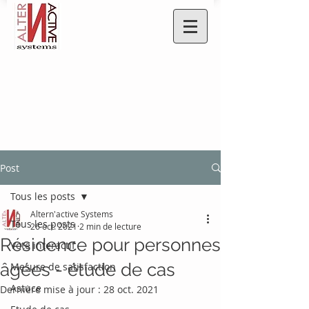
Post
Tous les posts
Altern'active Systems
Tous les posts
26 oct. 2021
2 min de lecture
Résidence pour personnes
Vote interactif
âgées - étude de cas
Mesure de satisfaction
Astuce
Dernière mise à jour :
28 oct. 2021