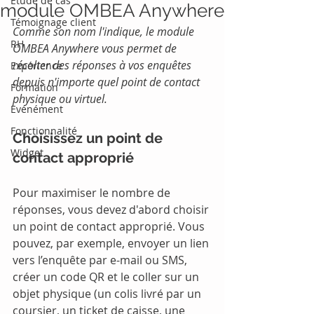
Etude de cas
module OMBEA Anywhere
Témoignage client
Comme son nom l'indique, le module 
RH
OMBEA Anywhere vous permet de 
récolter des réponses à vos enquêtes 
Expérience
depuis n'importe quel point de contact 
Formation
physique ou virtuel.
Evénément
Fonctionnalité
Choisissez un point de 
Widget
contact approprié 
Pour maximiser le nombre de 
réponses, vous devez d'abord choisir 
un point de contact approprié. Vous 
pouvez, par exemple, envoyer un lien 
vers l’enquête par e-mail ou SMS, 
créer un code QR et le coller sur un 
objet physique (un colis livré par un 
coursier, un ticket de caisse, une 