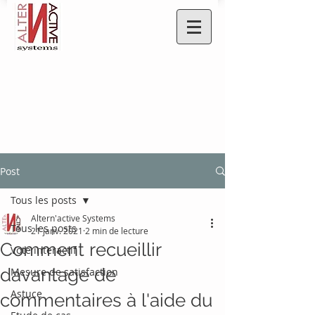
Post
Tous les posts
Altern'active Systems
Tous les posts
21 janv. 2021
2 min de lecture
Comment recueillir
Vote interactif
davantage de
Mesure de satisfaction
Astuce
commentaires à l'aide du